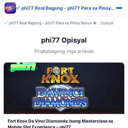
✅ phi77 Real Bagong - phi77 Para sa Pinoy Bonus 💎
✅ phi77 Real Bagong - phi77 Para sa Pinoy Bonus 💎
›
Opisyal
phi77 Opisyal
Pinakabagong mga artikulo
Fort Knox Da Vinci Diamonds: Isang Masterclass sa
Mobile Slot Experience – phi77