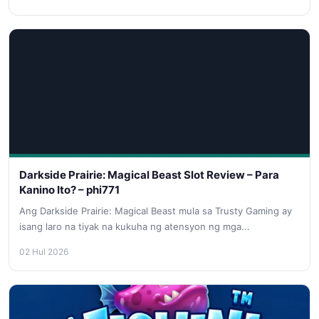
Darkside Prairie: Magical Beast Slot Review – Para
Kanino Ito? – phi771
Ang Darkside Prairie: Magical Beast mula sa Trusty Gaming ay
isang laro na tiyak na kukuha ng atensyon ng mga...
02 Hul 2026