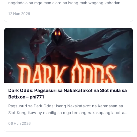
nagdadala sa mga manlalaro sa isang mahiwagang kaharian....
12 Hun 2026
Dark Odds: Pagsusuri sa Nakakatakot na Slot mula sa
Betixon – phi771
Pagsusuri sa Dark Odds: Isang Nakakatakot na Karanasan sa
Slot Kung ikaw ay mahilig sa mga temang nakakapangilabot at
puno...
06 Hun 2026