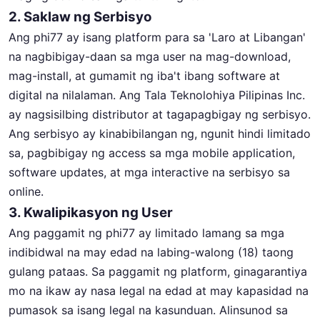
2. Saklaw ng Serbisyo
Ang phi77 ay isang platform para sa 'Laro at Libangan'
na nagbibigay-daan sa mga user na mag-download,
mag-install, at gumamit ng iba't ibang software at
digital na nilalaman. Ang Tala Teknolohiya Pilipinas Inc.
ay nagsisilbing distributor at tagapagbigay ng serbisyo.
Ang serbisyo ay kinabibilangan ng, ngunit hindi limitado
sa, pagbibigay ng access sa mga mobile application,
software updates, at mga interactive na serbisyo sa
online.
3. Kwalipikasyon ng User
Ang paggamit ng phi77 ay limitado lamang sa mga
indibidwal na may edad na labing-walong (18) taong
gulang pataas. Sa paggamit ng platform, ginagarantiya
mo na ikaw ay nasa legal na edad at may kapasidad na
pumasok sa isang legal na kasunduan. Alinsunod sa