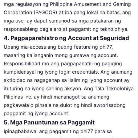
mga regulasyon ng Philippine Amusement and Gaming
Corporation (PAGCOR) at iba pang lokal na batas, ang
mga user ay dapat sumunod sa mga patakaran ng
responsableng paglalaro at paggamit ng teknolohiya.
4. Pagpaparehistro ng Account at Seguridad
Upang ma-access ang buong feature ng phi77,
maaaring kailanganin mong gumawa ng account.
Responsibilidad mo ang pagpapanatili ng pagiging
kumpidensyal ng iyong login credentials. Ang anumang
aktibidad na nagaganap sa ilalim ng iyong account ay
ituturing na iyong sariling aksyon. Ang Tala Teknolohiya
Pilipinas Inc. ay hindi mananagot sa anumang
pagkawala o pinsala na dulot ng hindi awtorisadong
paggamit ng iyong account.
5. Mga Panuntunan sa Paggamit
Ipinagbabawal ang paggamit ng phi77 para sa