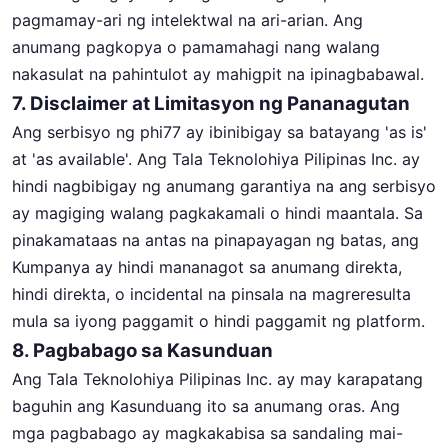
pagmamay-ari ng intelektwal na ari-arian. Ang
anumang pagkopya o pamamahagi nang walang
nakasulat na pahintulot ay mahigpit na ipinagbabawal.
7. Disclaimer at Limitasyon ng Pananagutan
Ang serbisyo ng phi77 ay ibinibigay sa batayang 'as is'
at 'as available'. Ang Tala Teknolohiya Pilipinas Inc. ay
hindi nagbibigay ng anumang garantiya na ang serbisyo
ay magiging walang pagkakamali o hindi maantala. Sa
pinakamataas na antas na pinapayagan ng batas, ang
Kumpanya ay hindi mananagot sa anumang direkta,
hindi direkta, o incidental na pinsala na magreresulta
mula sa iyong paggamit o hindi paggamit ng platform.
8. Pagbabago sa Kasunduan
Ang Tala Teknolohiya Pilipinas Inc. ay may karapatang
baguhin ang Kasunduang ito sa anumang oras. Ang
mga pagbabago ay magkakabisa sa sandaling mai-