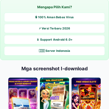
Mengapa Pilih Kami?
🔒 100% Aman Bebas Virus
⚡ Versi Terbaru 2026
📱 Support Android 6.0+
🇮🇩 Server Indonesia
Mga screenshot I-download