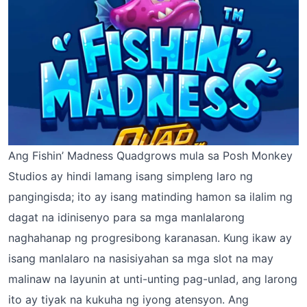
Ang Fishin’ Madness Quadgrows mula sa Posh Monkey
Studios ay hindi lamang isang simpleng laro ng
pangingisda; ito ay isang matinding hamon sa ilalim ng
dagat na idinisenyo para sa mga manlalarong
naghahanap ng progresibong karanasan. Kung ikaw ay
isang manlalaro na nasisiyahan sa mga slot na may
malinaw na layunin at unti-unting pag-unlad, ang larong
ito ay tiyak na kukuha ng iyong atensyon. Ang