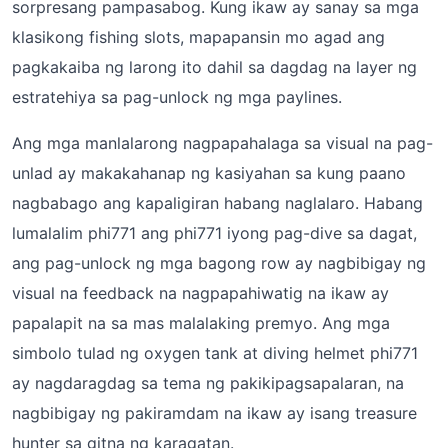
sorpresang pampasabog. Kung ikaw ay sanay sa mga
klasikong fishing slots, mapapansin mo agad ang
pagkakaiba ng larong ito dahil sa dagdag na layer ng
estratehiya sa pag-unlock ng mga paylines.
Ang mga manlalarong nagpapahalaga sa visual na pag-
unlad ay makakahanap ng kasiyahan sa kung paano
nagbabago ang kapaligiran habang naglalaro. Habang
lumalalim phi771 ang phi771 iyong pag-dive sa dagat,
ang pag-unlock ng mga bagong row ay nagbibigay ng
visual na feedback na nagpapahiwatig na ikaw ay
papalapit na sa mas malalaking premyo. Ang mga
simbolo tulad ng oxygen tank at diving helmet phi771
ay nagdaragdag sa tema ng pakikipagsapalaran, na
nagbibigay ng pakiramdam na ikaw ay isang treasure
hunter sa gitna ng karagatan.