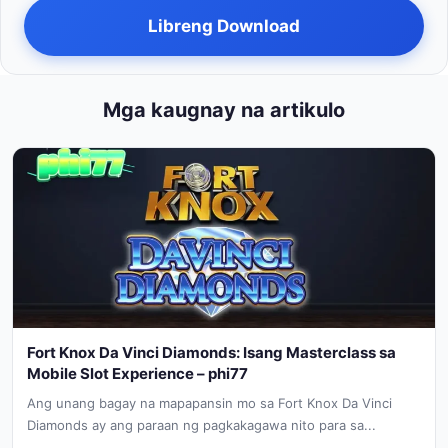
Libreng Download
Mga kaugnay na artikulo
Fort Knox Da Vinci Diamonds: Isang Masterclass sa
Mobile Slot Experience – phi77
Ang unang bagay na mapapansin mo sa Fort Knox Da Vinci
Diamonds ay ang paraan ng pagkakagawa nito para sa...