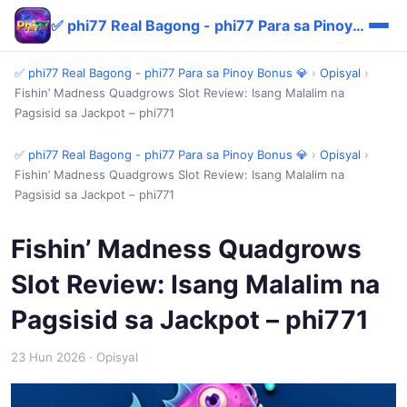
✅ phi77 Real Bagong - phi77 Para sa Pinoy Bonus 💎
✅ phi77 Real Bagong - phi77 Para sa Pinoy Bonus 💎
›
Opisyal
›
Fishin’ Madness Quadgrows Slot Review: Isang Malalim na
Pagsisid sa Jackpot – phi771
✅ phi77 Real Bagong - phi77 Para sa Pinoy Bonus 💎
›
Opisyal
›
Fishin’ Madness Quadgrows Slot Review: Isang Malalim na
Pagsisid sa Jackpot – phi771
Fishin’ Madness Quadgrows
Slot Review: Isang Malalim na
Pagsisid sa Jackpot – phi771
23 Hun 2026
· Opisyal